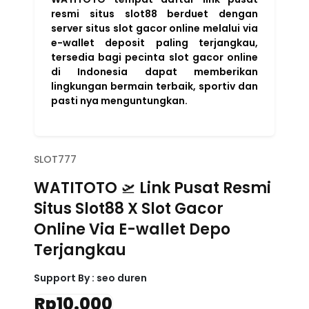
resmi situs slot88 berduet dengan
server situs slot gacor online melalui via
e-wallet deposit paling terjangkau,
tersedia bagi pecinta slot gacor online
di Indonesia dapat memberikan
lingkungan bermain terbaik, sportiv dan
pasti nya menguntungkan.
SLOT777
WATITOTO 🛫 Link Pusat Resmi
Situs Slot88 X Slot Gacor
Online Via E-wallet Depo
Terjangkau
Support By :
seo duren
Rp10.000