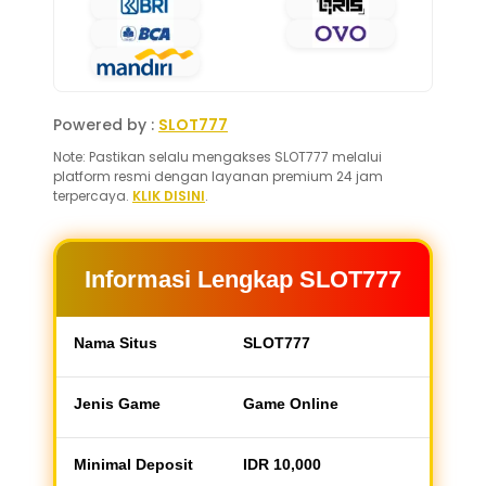
Powered by :
SLOT777
Note: Pastikan selalu mengakses SLOT777 melalui
platform resmi dengan layanan premium 24 jam
terpercaya.
KLIK DISINI
.
Informasi Lengkap SLOT777
Nama Situs
SLOT777
Jenis Game
Game Online
Minimal Deposit
IDR 10,000