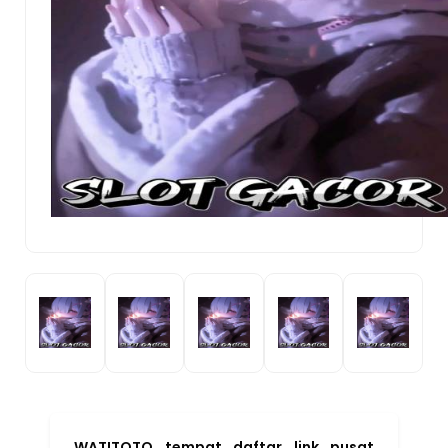
WATITOTO tempat daftar link pusat