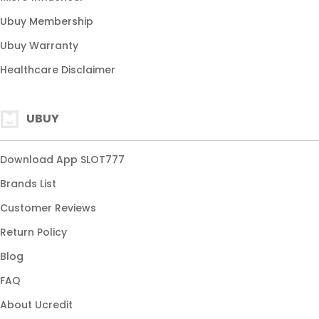
Ubuy Membership
Ubuy Warranty
Healthcare Disclaimer
UBUY
Download App SLOT777
Brands List
Customer Reviews
Return Policy
Blog
FAQ
About Ucredit