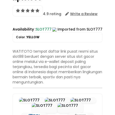
4.9 rating
Write a Review
Availability :
SLOT777
Imported from SLOT777
Color :
YELLOW
WATITOTO tempat daftar link pusat resmi situs
slot88 berduet dengan server situs slot gacor
online melalui via e-wallet deposit paling
terjangkau, tersedia bagi pecinta slot gacor
online di Indonesia dapat memberikan lingkungan
bermain terbaik, sportiv dan pasti nya
menguntungkan.