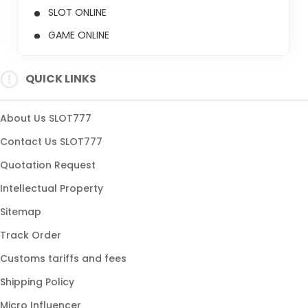
SLOT ONLINE
GAME ONLINE
BANDAR SLOT ONLINE
QUICK LINKS
SLOT777 LINK ALTERNATIF
About Us SLOT777
Contact Us SLOT777
Quotation Request
Intellectual Property
Sitemap
Track Order
Customs tariffs and fees
Shipping Policy
Micro Influencer