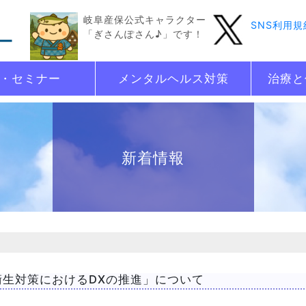
岐阜産保公式キャラクター
SNS利用規
「ぎさんぽさん♪」です！
・セミナー
メンタルヘルス対策
治療と
新着情報
衛生対策におけるDXの推進」について