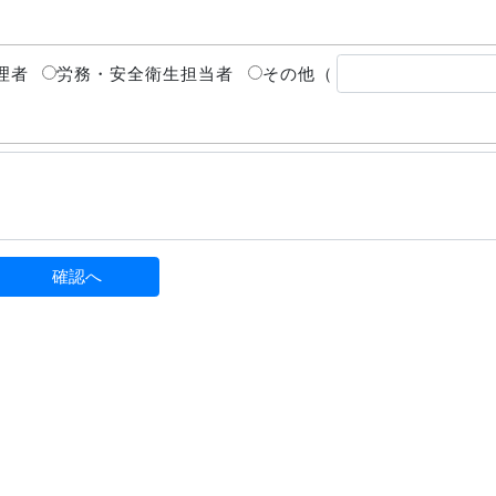
理者
労務・安全衛生担当者
その他（
確認へ